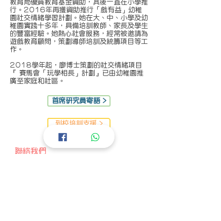
教育局優質教育基金資助，其後一直在小學推
行。2016年再獲資助推行「戲有益」幼稚
園社交情緒學習計劃。她在大、中、小學及幼
稚園實踐十多年，具備培訓教師、家長及學生
的豐富經驗。她熱心社會服務，經常被邀請為
遊戲教育顧問，策劃導師培訓及統籌項目等工
作。
2018學年起，廖博士策劃的社交情緒項目
『 賽馬會「玩學相長」計劃』已由幼稚園推
廣至家庭和社區。
首席研究員寄語 >
到校培訓支援 >
聯絡我們
(852) 3917 5828
電話 :
caise@hku.hk
電郵 :