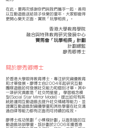
在此，要再次感謝你們與我們攜手一起，善用
以互動遊戲送給孩子快樂的童年，大家都變得
更開心樂天正面，實現「玩學相長」。
香港大學教育學院
融合與特殊教育研究發展中心
賽馬會「玩學相長」計劃
計劃總監
廖秀卿博士
關於廖秀卿博士
於香港大學取得教育博士，專注研究資優教育
和才華發展。廖博士自2004年起研究互動
團隊遊戲如何發展社交能力和個別才華。其中
一項研究貢獻是「社交閃星星」 學習概念模
型(Social Star Mirror Model)，提出如何有系
統地運用互動遊戲去提升社交情緒等能力，並
證實互動遊戲對資優學童和其他學童在社交溝
通自律等能力都有正面而可持續的成效。
廖博士成功策劃「小棟樑計劃」以面對面的互
動遊戲培訓學童，該計劃於2006年獲香港