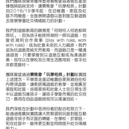
我們團隊很榮幸獲得香港賽馬會慈善信託基金
慷慨捐助與支持，讓賽馬會「玩學相長」計劃
自2018/19學年起，在幼稚園、家庭及社
區不同層面，全面展開這個以面對面互動遊戲
去發展學童社交情緒能力的計劃。
我們對遊戲教育的願景是「何時何人何地都齊
齊玩」，因為孩子能按照規則一齊玩遊戲，也
會依規則合作做事 (play with rules, work
with rules)，成為社會未來的人力資源。我們
認為玩遊戲是純天然教育，而遊戲已是一種溝
通語言，只要掌握到以遊戲互動成為溝通節
奏，就可以在學校及日常生活應用到，信手拈
來都是題材。
團隊冀望通過
賽馬會「玩學相長」計劃
能實踐
上述理念，不單是走進幼稚園由家長親自在校
內帶領遊戲，讓教師寓遊戲於教學，並推廣至
家庭和社區，培育家長和社會人士在日常生活
中以遊戲引導孩子，讓孩子學會所需的社交技
巧，應用在自由遊戲時就可以揮灑自如。
我們深信在計劃中各持份者的配合和努力下，
能通過推廣與實踐讓大眾察覺到玩面對面互動
遊戲令孩子有正面的轉變，在學校、於家庭、
和在社區中，變得更互動並同時提升社交情緒
能力。