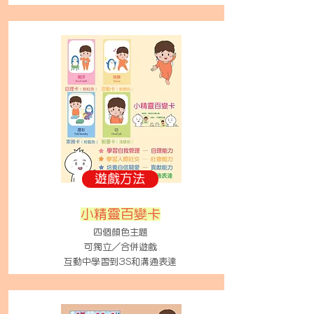
遊戲方法
小精靈百變卡
四個顏色主題
可獨立／合併遊戲
互動中學習到
3S和溝通表達