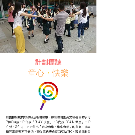
計劃標誌
童心
・
快樂
計劃標誌的構思源自波板糖圖案，標誌由計劃英文名稱首個字母
P和G組成。P 代表「PLAY 玩耍」，G代表「GAIN 增長」。 P
在外，G在內，正正帶出「玩中有學，學中有玩」的含意，玩與
學其實是密不可分的。而G 亦代表成長(GROWTH)，透過計劃令