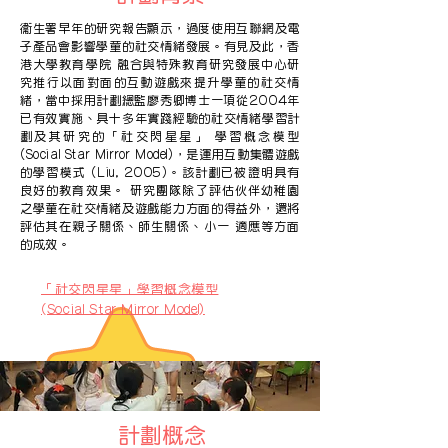
衞生署早年的研究報告顯示，過度使用互聯網及電
子產品會影響學童的社交情緒發展。有見及此，香
港大學教育學院 融合與特殊教育研究發展中心研
究推行以面對面的互動遊戲來提升學童的社交情
緒，當中採用計劃總監廖秀卿博士一項從2004年
已有效實施、具十多年​實踐經驗的社交情緒學習計
劃及其研究的「社交閃星星」 學習概念模型
(Social Star Mirror Model)，是運用互動集體遊戲
的學習模式 (Liu, 2005)。該計劃已被證明具有
良好的教育效果。 研究團隊除了評估伙伴幼稚園
之學童在社交情緒及遊戲能力方面的得益外，還將
評估其在親子關係、師生關係、小一 適應等方面
的成效。
「社交閃星星」學習概念模型
(Social Star Mirror Model)
計劃概念