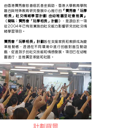
由香港賽馬會慈善信託基金捐助、香港大學教育學院
融合與特殊教育研究發展中心推行的
『賽馬會「玩學
相長」社交情緒學習計劃 由幼稚園至社會推廣』
（簡稱：賽馬會「玩學相長」計劃）
，是源自於一項
從2004年已有效實施的社交能力影響研究的社交情
緒學習項目。
賽馬會「玩學相長」計劃
旨在支援家長和教師成為變
革推動者，透過在不同環境中進行的面對面互動遊
戲，促進孩子的社交技能和情感發展。項目已在幼稚
園進行，並推廣至家庭和社區。
計劃背景