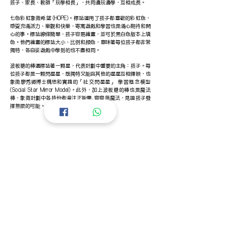
孩子、家長、教師「玩學相長」，共同邊玩邊學，互相成長。
七色彩虹象徵希望 (HOPE)。標誌運用了孩子都喜歡的彩虹色，
感覺充滿活力、樂觀和快樂，寄寓遊戲和學習也是滿心期待和開
心的事。標誌線條簡單，孩子容易繪畫，並可於黑白色版本上填
色。他們繪畫的標誌大小、比例和顏色，意味著每位孩子都非常
獨特，各自從遊戲中學到的也不盡相同。
波板糖的棒還標誌著一顆星，代表計劃中重要的主角：孩子。每
位孩子都是一顆閃星星，既獨特又能與其他的星星互相輝映，也
象徵廖秀卿博士構思和實踐的
「社交閃星星」 學習概念模型
(Social Star Mirror Model)
。此外，加上波板糖的棒也是魔法
棒，象徵​計劃中各持份者灌注正能量, 齊齊施魔法，見證孩子發
揮無限的可能​。