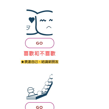
GO
喜歡和不喜歡
★表達自己、結識新朋友
GO