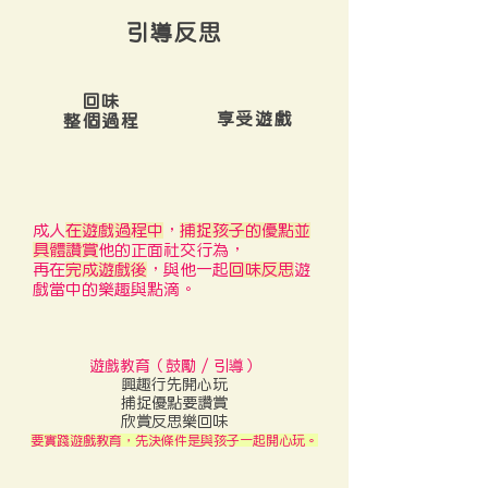
引導反思
回味
享受遊戲
整個過程
成人
在遊戲過程中
，
捕捉孩子的優點並
具體讚賞
他的正面社交行為，
再在
完成遊戲後
，與他一起
回味反思
遊
戲當中的樂趣與點滴。
遊戲教育（鼓勵 / 引導）
興趣行先開心玩
捕捉優點要讚賞
欣賞反思樂回味
要實踐遊戲教育，先決條件是與孩子一起開心玩。