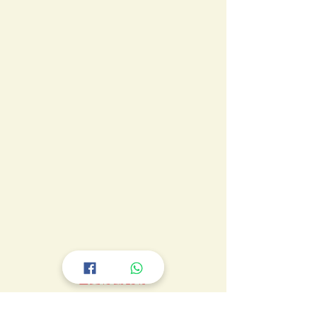
！轉乘
行動綫
！
喜愛行動的你
下一站：我們的「約法三章」