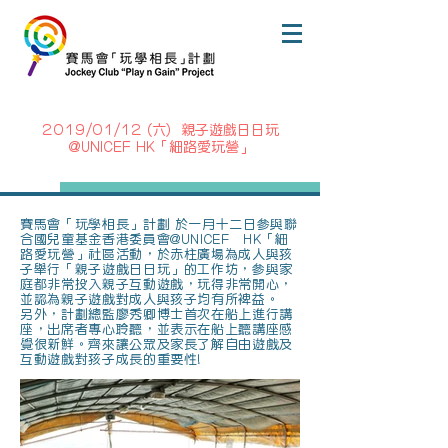
2019/01/12 (六) 親子遊戲日日玩
@UNICEF HK「細路愛玩營」
賽馬會「玩學相長」計劃 於一月十二日參與聯
合國兒童基金香港委員會@UNICEF HK「細
路愛玩營」社區活動，於赤柱廣場為​成人與孩
子​舉行「親子遊戲日日玩」的工作坊，參與家
庭​都非常投入親子互動遊戲，玩得非常開心，
並認為親子遊戲對成人與孩子均有所裨益。
另外，計劃總監廖秀卿博士首次在船上進行講
座，出席者專心聆聽，並表示在船上聽講座感
覺很新鮮。齊來讓公眾及家長了解自由遊戲及
互動遊戲對孩子​成長的重要性!