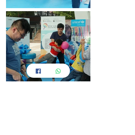
活動重溫 >
Contact Us
Phone:
(852) 3917 5828
Email:
caise
@hku.hk